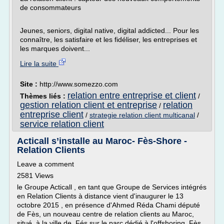
de consommateurs
Jeunes, seniors, digital native, digital addicted... Pour les
connaître, les satisfaire et les fidéliser, les entreprises et
les marques doivent...
Lire la suite
Site :
http://www.somezzo.com
relation entre entreprise et client
Thèmes liés :
/
gestion relation client et entreprise
relation
/
entreprise client
/
strategie relation client multicanal
/
service relation client
Acticall s’installe au Maroc- Fès-Shore -
Relation Clients
Leave a comment
2581 Views
le Groupe Acticall , en tant que Groupe de Services intégrés
en Relation Clients à distance vient d'inaugurer le 13
octobre 2015 , en présence d'Ahmed Réda Chami député
de Fès, un nouveau centre de relation clients au Maroc,
situé à la ville de Fés sur le parc dédié à l'offshoring ,Fès