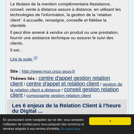
Le titulaire de la mention complémentaire Assistance,
conseil, vente à distance assure à distance, en utilisant les
technologies de l'information, la gestion de la 'relation
client': il accueille, renseigne, conseille et fidélise la
clientèle.
Il peut être amené à vendre un produit ou une prestation,
fournir une asistance technique ou assurer le suivi des
clients.
Il est...
Lire la suite
Site :
http://www.rncp.cncp.gouv.fr
centre d'appel gestion relation
Thèmes liés :
client
centre d'appel et relation client
/
/
gestion de
conseil gestion relation
la relation client a distance
/
client
/
composante gestion relation client
Les 6 enjeux de la Relation Client à l’heure
du Digital ...
La Relation Client est encore un parent pauvre de
En poursuivant votre navigation sur ce site, vous acceptez
X
l'utilisation de cookies pour vous proposer des contenus et
l'entreprise, vue comme un centre de coût. Je le dis et je
services adaptés à vos centres d'intérêts.
En savoir plus
le répète : devenir une marque relationnelle est le