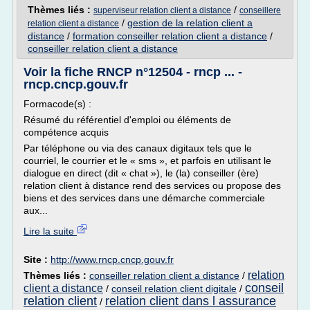
Thèmes liés :
/
superviseur relation client a distance
conseillere
/
gestion de la relation client a
relation client a distance
distance
/
formation conseiller relation client a distance
/
conseiller relation client a distance
Voir la fiche RNCP n°12504 - rncp ... -
rncp.cncp.gouv.fr
Formacode(s) :
Résumé du référentiel d'emploi ou éléments de
compétence acquis
Par téléphone ou via des canaux digitaux tels que le
courriel, le courrier et le « sms », et parfois en utilisant le
dialogue en direct (dit « chat »), le (la) conseiller (ère)
relation client à distance rend des services ou propose des
biens et des services dans une démarche commerciale
aux...
Lire la suite
Site :
http://www.rncp.cncp.gouv.fr
relation
Thèmes liés :
conseiller relation client a distance
/
conseil
client a distance
/
conseil relation client digitale
/
relation client
relation client dans l assurance
/