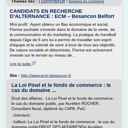
l commerce
Thèmes liés :
/
domaine du commerce
CANDIDATS EN RECHERCHE
D’ALTERNANCE : ECM – Besancon Belfort
Mini profil : Ayant obtenu un Bac économique et social,
Florine souhaite s'investir dans le domaine de la vente, de
la communication et du marketing. La pratique du handball
depuis l'âge de 6 ans lui a permis de travailler son esprit
d'équipe et la volonté de venir à bout de tous ses objectifs.
De nature sociable et déterminée, Florine est activement
investie sur le terrain au niveau de...
Lire la suite
Site :
http://www.ecm-besancon.fr
La Loi Pinel et le fonds de commerce : le
cas du domaine ...
Droit des affaires . La Loi Pinel et le fonds de commerce :
le cas du domaine public, par Aurélien ROCHER,
Consultant fiscal, diplômé du CAPA, PwC
::/introtext::
::fulltext::La Loi Pinel et le fonds de commerce : le cas du
domaine publicDROIT DES AFFAIRESPar Aurélien