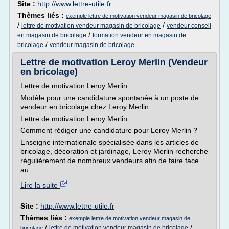
Site :
http://www.lettre-utile.fr
Thèmes liés :
exemple lettre de motivation vendeur magasin de bricolage
/
/
lettre de motivation vendeur magasin de bricolage
vendeur conseil
/
en magasin de bricolage
formation vendeur en magasin de
/
bricolage
vendeur magasin de bricolage
Lettre de motivation Leroy Merlin (Vendeur
en bricolage)
Lettre de motivation Leroy Merlin
Modèle pour une candidature spontanée à un poste de
vendeur en bricolage chez Leroy Merlin
Lettre de motivation Leroy Merlin
Comment rédiger une candidature pour Leroy Merlin ?
Enseigne internationale spécialisée dans les articles de
bricolage, décoration et jardinage, Leroy Merlin recherche
régulièrement de nombreux vendeurs afin de faire face
au...
Lire la suite
Site :
http://www.lettre-utile.fr
Thèmes liés :
exemple lettre de motivation vendeur magasin de
/
/
lettre de motivation vendeur magasin de bricolage
bricolage