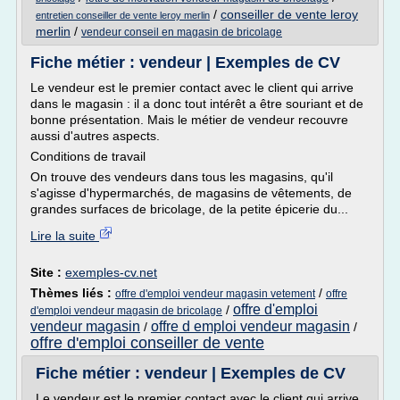
/
conseiller de vente leroy
entretien conseiller de vente leroy merlin
merlin
/
vendeur conseil en magasin de bricolage
Fiche métier : vendeur | Exemples de CV
Le vendeur est le premier contact avec le client qui arrive
dans le magasin : il a donc tout intérêt a être souriant et de
bonne présentation. Mais le métier de vendeur recouvre
aussi d'autres aspects.
Conditions de travail
On trouve des vendeurs dans tous les magasins, qu'il
s'agisse d'hypermarchés, de magasins de vêtements, de
grandes surfaces de bricolage, de la petite épicerie du...
Lire la suite
Site :
exemples-cv.net
Thèmes liés :
/
offre d'emploi vendeur magasin vetement
offre
offre d'emploi
/
d'emploi vendeur magasin de bricolage
vendeur magasin
offre d emploi vendeur magasin
/
/
offre d'emploi conseiller de vente
Fiche métier : vendeur | Exemples de CV
Le vendeur est le premier contact avec le client qui arrive