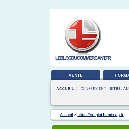
LEBLOGDUCOMMERCANT.FR
VENTE
FORMA
ACCUEIL
| CLASSEMENT :
SITES
,
AU
Accueil
>
https://emploi.handicap.fr